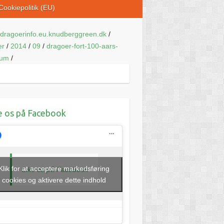
Cookiepolitik (EU)
dragoerinfo.eu.knudberggreen.dk
/
er
/
2014
/
09
/
dragoer-fort-100-aars-
eum
/
e os på Facebook
Klik for at acceptere markedsføring
Like os på Facebook
cookies og aktivere dette indhold