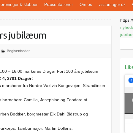
oreninger & klubber
Præsentationer
Om os
visitamager.dk
https://
nyhed
rs jubilæum
jubila
Begivenheder
Lik
.00 – 16.00 markeres Dragør Fort 100 års jubilæum
4, 2791 Dragør:
marcherer fra Nordre Væl via Kongevejen, Strandlinien
uds børnebørn Camilla, Josephine og Feodora af
orben Bødtker, borgmester Eik Dahl Bidstrup og
urkorps. Tamburmajor: Martin Dolleris.