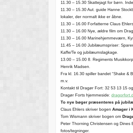
11.30 – 15.30 Skattejagt for børn. Ind
11.30 – 15.30 Aut. guide Hanne Stock
lokaler, der normalt ikke er åbne.
11.30 – 16.00 Forfatterne Claus Ehle
11.30 – 16.00 Nye, ældre film om Dragø
11.30 – 16.00 Marinehjemmeværn, Kysta
11.45 – 16.00 Jubilæumspriser: Spareri
Kaffe/Te og jubilæumslagkage.
13.00 – 15.00 8. Regiments Musikkorp
Henrik Madsen.
Fra kl. 16.30 spiller bandet “Shake & B
m.v.
Kontakt til Dragør Fort: 32 53 13 15 o
Dragør Forts hjemmeside:
dragorfort.
To nye bøger præsenteres på jubi
Claus Ehlers skriver bogen
Amager i 
Tom Wismann skriver bogen om
Dragø
Peter Thorning Christensen og Dines B
fotos/tegninger.