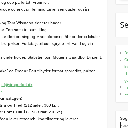
e og ude på fortet. Præmier.
bridge og arkivar Henning Sørensen guider også i
Se
rs og Tom Wismann signerer bøger.
r Fort samt fotoudstilling.
rtilleriforening og Marineforening åbner deres lokaler.
bs, pølser, Fortets jubilæumsgryde, øl, vand og vin.
Dr
s underholder. Stabstambur: Mogens Gaardbo. Dirigent:
Om
lø
ake” og Dragør Fort tilbyder fortsat spareribs, pølser
Hj
ge
g
df@dragorfort.dk
Fa
dk
Ak
læumsdagen:
Krig og Fred
(212 sider, 300 kr.).
r Fort i 100 år
(156 sider, 200 kr.).
Søg
ogø laver research, koordinerer og leverer