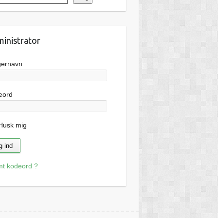
inistrator
gernavn
eord
usk mig
mt kodeord ?