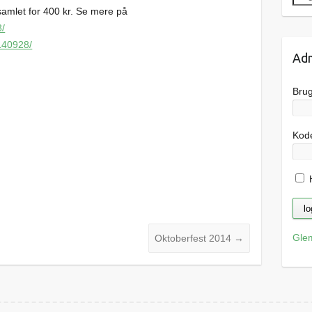
amlet for 400 kr. Se mere på
8/
140928/
Adm
Bru
Kod
H
Gle
Oktoberfest 2014
→